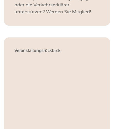
oder die Verkehrserklärer
unterstützen? Werden Sie Mitglied!
Veranstaltungs­rückblick
Bilanz nach drei Jahren – Wie
sehen die verkehrspolitischen
Sprecher der
Regierungsfraktionen die
Verkehrspolitik in Berlin?
13. Juli 2026
Im wunderschönen Gutshaus Steglitz
fragte der VIV e.V. die beiden
verkehrspoltischen Sprecher der CDU-
und SPD-Fraktion im