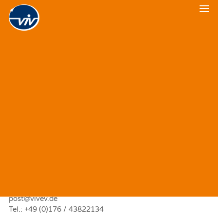
Veranstaltungskalender
Veranstaltungsrückblick
Kontakt
Anschrift
verkehrspolitischer informationsverein e.V. (viv e. V.)
Tel.: +49 (0)160 9384 9852
E-Mail:
post@vivev.de
Internet:
www.vivev.de
Pressekontakt
post@vivev.de
Tel.: +49 (0)176 / 43822134