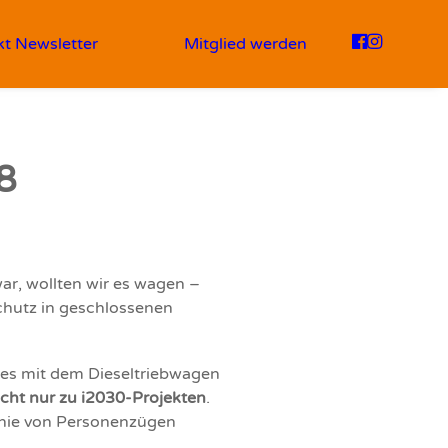
kt
Newsletter
Mitglied werden
8
r, wollten wir es wagen –
hutz in geschlossenen
 es mit dem Dieseltriebwagen
icht nur zu i2030-Projekten
.
t nie von Personenzügen