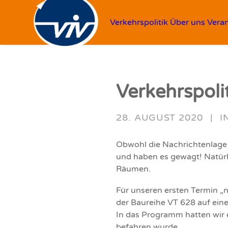
Verkehrspolitik
Über uns
Vera
Verkehrspoli
28. AUGUST 2020
|
I
Obwohl die Nachrichtenlage
und haben es gewagt! Natür
Räumen.
Für unseren ersten Termin 
der Baureihe VT 628 auf ein
In das Programm hatten wir e
befahren wurde.