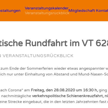
Veranstaltungskalender
nstaltungen
Mitgliedschaft
Konta
Veranstaltungsrückblick
tische Rundfahrt im VT 62
N
VERANSTALTUNGSRÜCKBLICK
 zum Ende der Sommerferien wieder etwas angespannter wa
lich nur unter Einhaltung von Abstand und Mund-Nasen-Sc
„nach Corona“ am
Freitag, den 28.08.2020 um 16:30 h,
ging
e nachmittägliche
verkehrspolitische Schienenkreuzfahrt, n
ine Strecke eingebaut, die in den letzten Jahrzehnten fas