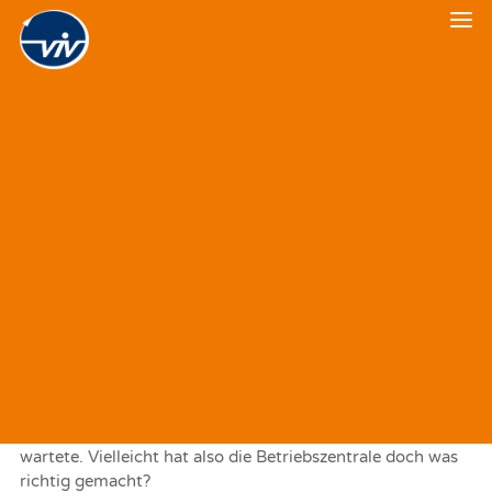
Veranstaltungskalender
VIV-Shortcuts IX
Veranstaltungsrückblick
2. DEZEMBER 2024
|
IN
VERKEHRSPOLITIK
Bahnhof Wannsee: Am Fernbahnsteig stehen der RE1
(ODEG) nach Ostbahnhof und ein Leerpark des RE7 (DB
Regio) zur Abstellung nach Grunewald. Der Leerpark darf
zuerst fahren. Daraufhin der Lokführer des RE1 in einer
Durchsage: „Unsere Abfahrt verzögert sich um einige
Minuten. Den Grund sehen sie links vorbeifahren: Ein Zug
mit „Nicht einsteigen“. Scheint wichtiger zu sein als wir.“
Recht hat er, denkt man sich. Und ahnt als interessierter
Laie: Wieder eine Gemeinheit der DB gegenüber der
ODEG. Augenblicke später kommt der Gegenzug des RE1
eingefahren; der stand sicher vor dem Einfahrsignal und
wartete. Vielleicht hat also die Betriebszentrale doch was
richtig gemacht?