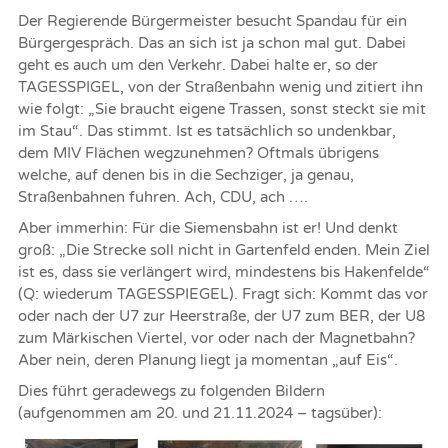
Der Regierende Bürgermeister besucht Spandau für ein
Bürgergespräch. Das an sich ist ja schon mal gut. Dabei
geht es auch um den Verkehr. Dabei halte er, so der
TAGESSPIGEL, von der Straßenbahn wenig und zitiert ihn
wie folgt: „Sie braucht eigene Trassen, sonst steckt sie mit
im Stau“. Das stimmt. Ist es tatsächlich so undenkbar,
dem MIV Flächen wegzunehmen? Oftmals übrigens
welche, auf denen bis in die Sechziger, ja genau,
Straßenbahnen fuhren. Ach, CDU, ach ….
Aber immerhin: Für die Siemensbahn ist er! Und denkt
groß: „Die Strecke soll nicht in Gartenfeld enden. Mein Ziel
ist es, dass sie verlängert wird, mindestens bis Hakenfelde“
(Q: wiederum TAGESSPIEGEL). Fragt sich: Kommt das vor
oder nach der U7 zur Heerstraße, der U7 zum BER, der U8
zum Märkischen Viertel, vor oder nach der Magnetbahn?
Aber nein, deren Planung liegt ja momentan „auf Eis“.
Dies führt geradewegs zu folgenden Bildern
(aufgenommen am 20. und 21.11.2024 – tagsüber):