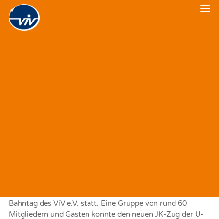
Veranstaltungskalender
Veranstaltungsrückblick
U-Bahntag des ViV auf dem
Gelände der Betriebswerkstatt
Grunewald der BVG
19. OKTOBER 2024
|
IN
VERANSTALTUNGSRÜCKBLICK
Nach langer Pause fand am 19.10.2024 wieder ein U-
Bahntag des ViV e.V. statt. Eine Gruppe von rund 60
Mitgliedern und Gästen konnte den neuen JK-Zug der U-