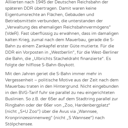
Alliierten nach 1945 der Deutschen Reichsbahn der
späteren DDR übertragen. Damit waren keine
Eigentumsrechte an Flächen, Gebäuden und
Betriebsmitteln verbunden, die unterstanden der
„Verwaltung des ehemaligen Reichsbahnvermögens“
(VdeR). Fast überflüssig zu erwähnen, dass im damaligen
kalten Krieg, zumal nach dem Mauerbau, gerade die S-
Bahn zu einem Zankapfel erster Güte mutierte. Für die
DDR ein Vorposten in „Westberlin“, für die West-Berliner
die Bahn, die „Ulbrichts Stacheldraht finanzierte“. Es
folgte der hilflose S-Bahn-Boykott.
Mit den Jahren geriet die S-Bahn immer mehr in
Vergessenheit – politische Motive aus der Zeit nach dem
Mauerbau traten in den Hintergrund. Nicht eingebunden
in den BVG-Tarif fuhr sie parallel zu neu eingerichteten
Buslinien. So z.B. der 65er auf dem Stadtring parallel zur
Ringbahn oder der 66er von „Zoo, Hardenbergplatz“
(nicht „S+U Zoo“) über die Avus via „Wannsee,
Kronprinzessinnenweg“ (nicht „S Wannsee“) nach
Stölpchensee.