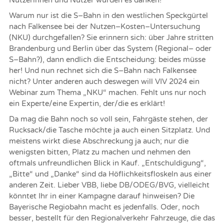
Nutzerinnen
und Nutzer würden es danken!
Warum nur ist die S
–
Bahn in
den westlichen Speckgürtel
nach Falkensee bei der Nutzen
–
Kosten
–
U
ntersuchung
(NKU)
durch
gefallen?
Sie erinnern sich: über Jahre stritten
Brandenburg und Berlin über das System
(Regional
–
oder
S
–
Bahn?)
, dann
endlich die Entscheidung: beides müsse
her! Und nun
r
echnet sich die S
–
Bahn nach Falkensee
nicht?
Unter anderen auch
deswegen will VIV 2024 ein
We
binar zum Thema „NKU“ machen.
Fehlt uns
nur noch
ein Experte/eine Expertin, der/die es
erklärt!
Da mag d
ie Bahn
noch so voll sein, Fahrgäste stehen, der
Rucksack/die Tasche
möchte
ja auch einen Sitzplatz. Und
meistens
wirkt diese Abschreckung ja auch; nur die
wenigsten bitten, Platz zu machen und nehmen
den
oftmals unfreundlichen Blick
in Kauf.
„Entschuldigung“,
„Bitte“ und „Danke“
sind da Höflichkeitsfloskeln aus einer
anderen Zeit.
Lieber VBB, liebe
DB/ODEG/BVG
, vielleicht
könntet Ihr in einer Kampagne darauf hinweisen? Die
Bayerische Regiobahn macht es jedenfalls.
Oder, noch
besser,
bestellt
für den Regionalverkehr
Fahrzeuge, die
das