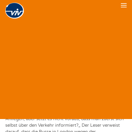
Veranstaltungskalender
VIV-Shortcuts VI
Veranstaltungsrückblick
21. DEZEMBER 2023
|
IN
VERKEHRSPOLITIK
In de
r letzten A
usgabe
schrieben wir, dass die ältesten
Berliner U
–
Bahn
wagen aus 1974 seien. Das stimmt zwar
für das
Großprofil (U5
–
U9), nicht jedoch für das
Kleinprofil (U1
–
U4).
Die
ältesten Vertreter der
Baureihe
A3E
stammen aus
1964
–
sie werden nächstes Jahr also
sechzig.
Und wo wir schon bei Korrekturen sind
–
e
in Leser schrieb
uns im Nachgang der Shortcuts V zum Thema „elektrische
Dop
peldecker“
unter anderem
fol
gendes:
„
Sie erheben ja
den Anspruch, Verkehrserklärer zu sein. Das ist ein nobles
Anliegen,
aber setzt es nicht voraus, dass man zuerst sich
selbst über den Verkehr informiert?
„
Der Leser verweist
darauf, dass die
Busse in London
wegen der