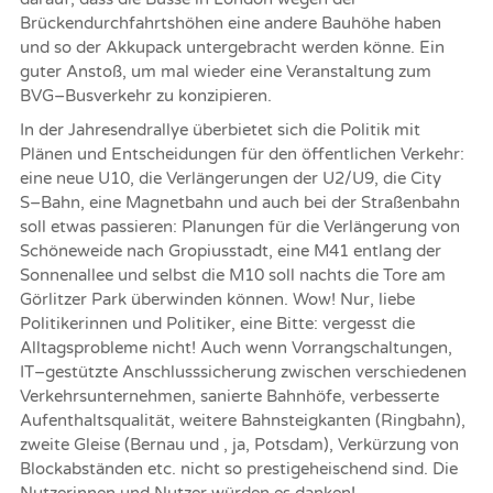
Brückend
urchfahrtshöhen
eine andere Bauhöhe haben
und so der Akkupack untergebracht
werden könne.
Ein
guter Anstoß, um mal wieder eine Veranstaltung zum
BVG
–
Busverkehr zu konzipieren.
In der Jahresendrallye überbietet sich die Politik mit
Plänen und Entscheidungen für den öffentlichen Verkehr:
eine neue
U10, die Verlängerungen der U2/U9,
die City
S
–
Bahn
,
eine Magnetbahn und auch bei der Straßenbahn
soll etwas passieren:
Planungen für die Verlängerung von
Schöneweide
nach Gropiusstadt, eine M41
entlang der
Sonnenallee und selbst die M10
soll nachts die Tore am
Görlitzer Park überwinden können. Wow! Nur, liebe
Politikerinnen und Politiker, eine Bitte:
vergesst
die
Alltagsprobleme nicht! Auch wenn Vorrangschaltungen,
IT
–
gestützte Anschlusssicherung zwischen verschiedenen
Ver
kehrsunternehmen,
sanierte Bahnhöfe,
verbesserte
Aufenthaltsqualität
,
weitere
Bahnsteigkanten
(Ringbahn)
,
zweite
Gleise
(Bernau
und
,
ja,
Potsdam
)
, Verkürzung von
Blockabständen
etc. nicht so prestigeheischend sind. Die