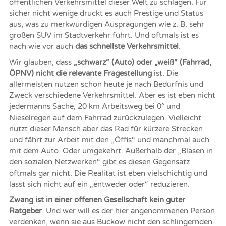
öffentlichen Verkehrsmittel dieser Welt zu schlagen. Für
sicher nicht wenige drückt es auch Prestige und Status
aus, was zu merkwürdigen Ausprägungen wie z. B. sehr
großen SUV im Stadtverkehr führt. Und oftmals ist es
nach wie vor auch
das schnellste Verkehrsmittel
.
Wir glauben, dass
„schwarz“ (Auto) oder „weiß“ (Fahrrad,
ÖPNV)
nicht die relevante Fragestellung
ist. Die
allermeisten nutzen schon heute je nach Bedürfnis und
Zweck verschiedene Verkehrsmittel. Aber es ist eben nicht
jedermanns Sache, 20 km Arbeitsweg bei 0° und
Nieselregen auf dem Fahrrad zurückzulegen. Vielleicht
nutzt dieser Mensch aber das Rad für kürzere Strecken
und fährt zur Arbeit mit den „Öffis“ und manchmal auch
mit dem Auto. Oder umgekehrt. Außerhalb der „Blasen in
den sozialen Netzwerken“ gibt es diesen Gegensatz
oftmals gar nicht. Die Realität ist eben vielschichtig und
lässt sich nicht auf ein „entweder oder“ reduzieren.
Zwang ist in einer offenen Gesellschaft kein guter
Ratgeber
. Und wer will es der hier angenommenen Person
verdenken, wenn sie aus Buckow nicht den schlingernden