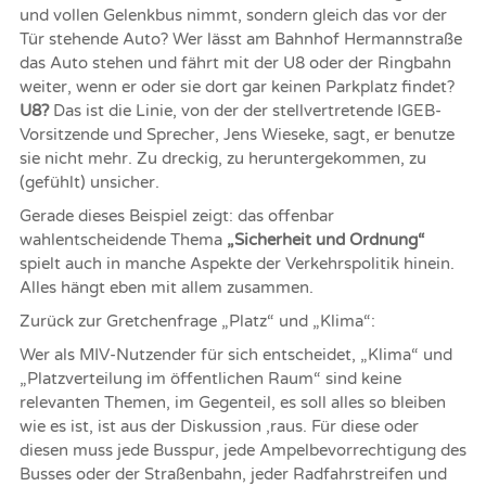
und vollen Gelenkbus nimmt, sondern gleich das vor der
Tür stehende Auto? Wer lässt am Bahnhof Hermannstraße
das Auto stehen und fährt mit der U8 oder der Ringbahn
weiter, wenn er oder sie dort gar keinen Parkplatz findet?
U8?
Das ist die Linie, von der der stellvertretende IGEB-
Vorsitzende und Sprecher, Jens Wieseke, sagt, er benutze
sie nicht mehr. Zu dreckig, zu heruntergekommen, zu
(gefühlt) unsicher.
Gerade dieses Beispiel zeigt: das offenbar
wahlentscheidende Thema
„Sicherheit und Ordnung“
spielt auch in manche Aspekte der Verkehrspolitik hinein.
Alles hängt eben mit allem zusammen.
Zurück zur Gretchenfrage „Platz“ und „Klima“:
Wer als MIV-Nutzender für sich entscheidet, „Klima“ und
„Platzverteilung im öffentlichen Raum“ sind keine
relevanten Themen, im Gegenteil, es soll alles so bleiben
wie es ist, ist aus der Diskussion ‚raus. Für diese oder
diesen muss jede Busspur, jede Ampelbevorrechtigung des
Busses oder der Straßenbahn, jeder Radfahrstreifen und