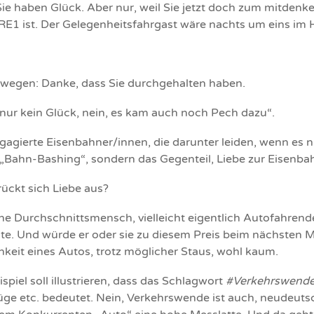
. Sie haben Glück. Aber nur, weil Sie jetzt doch zum mitden
 RE1 ist. Der Gelegenheitsfahrgast wäre nachts um eins im
eswegen: Danke, dass Sie durchgehalten haben.
t nur kein Glück, nein, es kam auch noch Pech dazu“.
 engagierte Eisenbahner/innen, die darunter leiden, wenn es n
n „Bahn-Bashing“, sondern das Gegenteil, Liebe zur Eisenba
rückt sich Liebe aus?
e Durchschnittsmensch, vielleicht eigentlich Autofahrende
 Und würde er oder sie zu diesem Preis beim nächsten 
eit eines Autos, trotz möglicher Staus, wohl kaum.
spiel soll illustrieren, dass das Schlagwort
#Verkehrswend
ge etc. bedeutet. Nein, Verkehrswende ist auch, neudeutsc