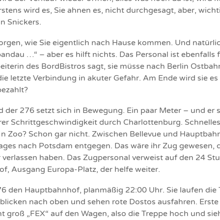
rstens wird es, Sie ahnen es, nicht durchgesagt, aber, wichti
in Snickers.
orgen, wie Sie eigentlich nach Hause kommen. Und natürli
ndau …“ – aber es hilft nichts. Das Personal ist ebenfalls f
eiterin des BordBistros sagt, sie müsse nach Berlin Ostbah
e letzte Verbindung in akuter Gefahr. Am Ende wird sie es
bezahlt?
 der 276 setzt sich in Bewegung. Ein paar Meter – und er 
er Schrittgeschwindigkeit durch Charlottenburg. Schnelles
. In Zoo? Schon gar nicht. Zwischen Bellevue und Hauptb
 Tages nach Potsdam entgegen. Das wäre ihr Zug gewesen, d
verlassen haben. Das Zugpersonal verweist auf den 24 St
f, Ausgang Europa-Platz, der helfe weiter.
76 den Hauptbahnhof, planmäßig 22:00 Uhr. Sie laufen die
blicken nach oben und sehen rote Dostos ausfahren. Erste 
t groß „FEX“ auf den Wagen, also die Treppe hoch und siehe