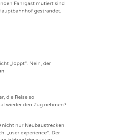
kenden Fahrgast mutiert sind
 Hauptbahnhof gestrandet.
icht „löppt“. Nein, der
hn.
r, die Reise so
Mal wieder den Zug nehmen?
e
nicht nur Neubaustrecken,
h, „user experience“. Der