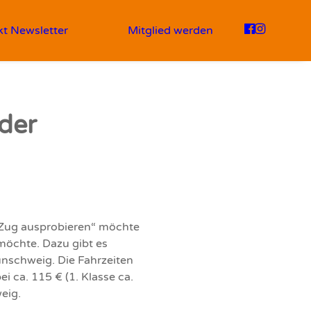
kt
Newsletter
Mitglied werden
 der
en Zug ausprobieren“ möchte
öchte. Dazu gibt es
unschweig. Die Fahrzeiten
i ca. 115 € (1. Klasse ca.
weig.