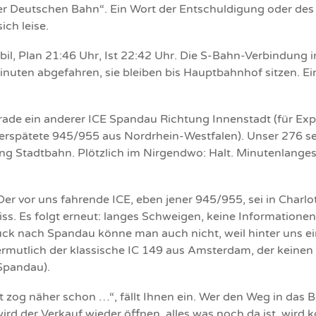
r Deutschen Bahn“. Ein Wort der Entschuldigung oder des
ich leise.
bil, Plan 21:46 Uhr, Ist 22:42 Uhr. Die S-Bahn-Verbindung
inuten abgefahren, sie bleiben bis Hauptbahnhof sitzen. Ei
ade ein anderer ICE Spandau Richtung Innenstadt (für Exper
erspätete 945/955 aus Nordrhein-Westfalen). Unser 276 set
ng Stadtbahn. Plötzlich im Nirgendwo: Halt. Minutenlange
er vor uns fahrende ICE, eben jener 945/955, sei in Charl
ss. Es folgt erneut: langes Schweigen, keine Informationen
ück nach Spandau könne man auch nicht, weil hinter uns ein
ermutlich der klassische IC 149 aus Amsterdam, der keinen
 Spandau).
t zog näher schon …“, fällt Ihnen ein. Wer den Weg in das B
rd der Verkauf wieder öffnen, alles was noch da ist, wird ko