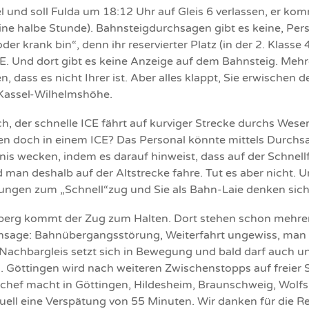
und soll Fulda um 18:12 Uhr auf Gleis 6 verlassen, er komm
ine halbe Stunde). Bahnsteigdurchsagen gibt es keine, Per
 oder krank bin“, denn ihr reservierter Platz (in der 2. Klasse
CE. Und dort gibt es keine Anzeige auf dem Bahnsteig. Mehre
 dass es nicht Ihrer ist. Aber alles klappt, Sie erwischen d
 Kassel-Wilhelmshöhe.
h, der schnelle ICE fährt auf kurviger Strecke durchs Weser
tzen doch in einem ICE? Das Personal könnte mittels Durchs
 wecken, indem es darauf hinweist, dass auf der Schnellfa
 man deshalb auf der Altstrecke fahre. Tut es aber nicht.
kungen zum „Schnell“zug und Sie als Bahn-Laie denken sich
berg kommt der Zug zum Halten. Dort stehen schon mehrer
rchsage: Bahnübergangsstörung, Weiterfahrt ungewiss, man
Nachbargleis setzt sich in Bewegung und bald darf auch u
. Göttingen wird nach weiteren Zwischenstopps auf freier S
gchef macht in Göttingen, Hildesheim, Braunschweig, Wolfs
uell eine Verspätung von 55 Minuten. Wir danken für die R