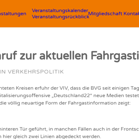
Veranstaltungskalender
nstaltungen
Mitgliedschaft
Konta
Veranstaltungsrückblick
ruf zur aktuellen Fahrgast
IN
VERKEHRSPOLITIK
teten Kreisen erfuhr der VIV, dass die BVG seit einigen T
italisierungsoffensive „Deutschland22“ neue Medien teste
s die völlig neuartige Form der Fahrgastinformation zeigt:
 hinteren Tür geführt, in manchen Fällen auch in der Fronts
m hier gleich zwei Linien abgedeckt werden.