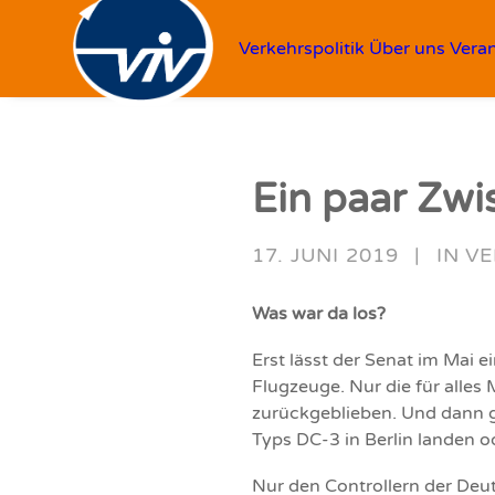
Verkehrspolitik
Über uns
Vera
Ein paar Zw
17. JUNI 2019
|
IN
VE
Was war da los?
Erst lässt der Senat im Mai e
Flugzeuge. Nur die für alles 
zurückgeblieben. Und dann g
Typs DC-3 in Berlin landen o
Nur den Controllern der Deut