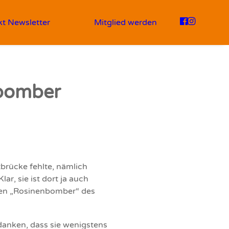
kt
Newsletter
Mitglied werden
nbomber
tbrücke fehlte, nämlich
ar, sie ist dort ja auch
hen „Rosinenbomber“ des
danken, dass sie wenigstens