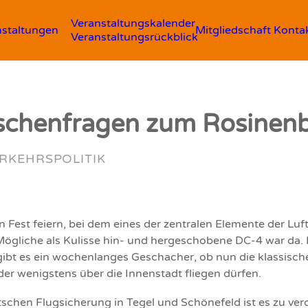
Veranstaltungskalender
nstaltungen
Mitgliedschaft
Konta
Veranstaltungsrückblick
ischenfragen zum Rosine
RKEHRSPOLITIK
in Fest feiern, bei dem eines der zentralen Elemente der Luf
Mögliche als Kulisse hin- und hergeschobene DC-4 war da. Kl
ibt es ein wochenlanges Geschacher, ob nun die klassisc
der wenigstens über die Innenstadt fliegen dürfen.
schen Flugsicherung in Tegel und Schönefeld ist es zu ver