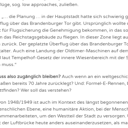
flüge, sog. low approaches, zuließen.
t: „… die Planung … in der Hauptstadt hatte sich schwierig 
rflug über das Brandenburger Tor gibt. Ursprünglich wollte
 für Flugsicherung die Genehmigung bekommen, in das s
das Reichstagsgebäude zu fliegen. In dieser Zone liegt a
 zurück. Der geplatzte Überflug über das Brandenburger Tor
talter. Auch eine Landung der Oldtimer-Maschinen auf de
l laut Tempelhof-Gesetz der innere Wiesenbereich mit der
n muss.“
ss also zugänglich bleiben?
Auch wenn an ein weltgeschich
ßen bereits 70 Jahre zurücklegt? Und: Formel-E-Rennen, 
ttfinden? Wer soll das verstehen?
 von 1948/1949 ist auch im Kontext des längst begonnenen 
enschlichen Ebene, eine humanitäre Aktion, bei der Mensch
mmenarbeiteten, um den Westteil der Stadt zu versorgen. U
mit der Luftbrücke heute anders auseinanderzusetzen, als m