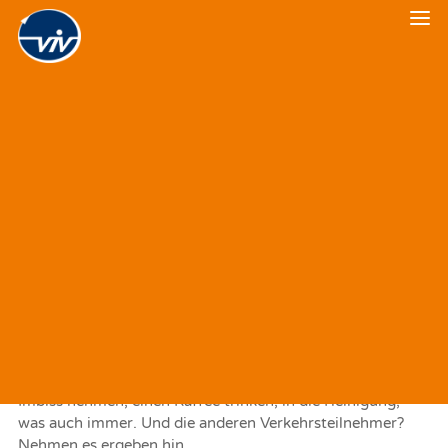
Veranstaltungskalender
Zwischenruf zur
Veranstaltungsrückblick
Schwerpunktaktion gegen
Falschparker
11. JULI 2019
|
IN
VERKEHRSPOLITIK
Anfang Juni führten Ordnungsämter, Polizei und BVG
stadtweit gemeinsam eine sogenannte Schwerpunktaktion
gegen Falschparker durch. Die Aktion dauerte fünf Tage.
Der Autor dieser Zeilen ist häufig beruflich in der
Kantstraße in Charlottenburg-Wilmersdorf tätig. Dort
gehört es fast schon zum guten Ton, in zweiter Reihe zu
parken. Warnblinker an – und dann seelenruhig einen
Imbiss nehmen, einen Kaffee trinken, in die Reinigung,
was auch immer. Und die anderen Verkehrsteilnehmer?
Nehmen es ergeben hin …