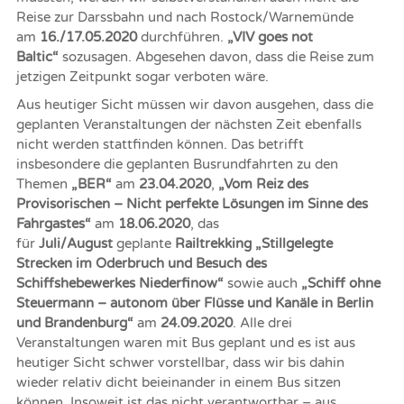
Reise zur Darssbahn und nach Rostock/Warnemünde
am
16./17.05.2020
durchführen.
„VIV goes not
Baltic“
sozusagen. Abgesehen davon, dass die Reise zum
jetzigen Zeitpunkt sogar verboten wäre.
Aus heutiger Sicht müssen wir davon ausgehen, dass die
geplanten Veranstaltungen der nächsten Zeit ebenfalls
nicht werden stattfinden können. Das betrifft
insbesondere die geplanten Busrundfahrten zu den
Themen
„BER“
am
23.04.2020
,
„Vom Reiz des
Provisorischen – Nicht perfekte Lösungen im Sinne des
Fahrgastes“
am
18.06.2020
, das
für
Juli/August
geplante
Railtrekking „Stillgelegte
Strecken im Oderbruch und Besuch des
Schiffshebewerkes Niederfinow“
sowie auch
„Schiff ohne
Steuermann – autonom über Flüsse und Kanäle in Berlin
und Brandenburg“
am
24.09.2020
. Alle drei
Veranstaltungen waren mit Bus geplant und es ist aus
heutiger Sicht schwer vorstellbar, dass wir bis dahin
wieder relativ dicht beieinander in einem Bus sitzen
können. Insoweit ist das nicht verantwortbar – aus