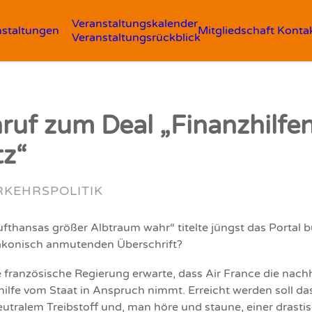
Veranstaltungskalender
nstaltungen
Mitgliedschaft
Konta
Veranstaltungsrückblick
ruf zum Deal „Finanzhilfe
z“
RKEHRSPOLITIK
ufthansas größer Albtraum wahr“ titelte jüngst das Portal
b
drakonisch anmutenden Überschrift?
e französische Regierung erwarte, dass Air France die nachh
hilfe vom Staat in Anspruch nimmt. Erreicht werden soll da
eutralem Treibstoff und, man höre und staune, einer drasti