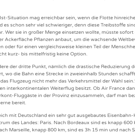
st-Situation mag erreichbar sein, wenn die Flotte hinreich
d es schon sehr viel schwieriger, denn diese Treibstoffe sin
. Wer sie in großer Menge einsetzen wollte, müsste sofort
er Ackerfläche Pflanzen anbaut, um die wachsende Weltbe
 oder für einen vergleichsweise kleinen Teil der Menschhei
ht kurz- bis mittelfristig keine Option.
dere der dritte Punkt, nämlich die drastische Reduzierung d
rt, wo die Bahn eine Strecke in zweieinhalb Stunden schafft,
das Flugzeug nicht mehr das Verkehrsmittel der Wahl sein.“
inen interkontinentalen Weiterflug besitzt. Ob Air France da
terkont-Fluggäste in der Provinz einzusammeln, darf man be
erne bereit.
eich mit Deutschland ein sehr gut ausgebautes Eisenbahn
rum des Landes: Paris. Nach Bordeaux sind es knapp 600 k
ach Marseille, knapp 800 km, sind es 3h 15 min und nach 