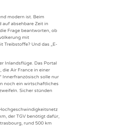
end modern ist. Beim
d auf absehbare Zeit in
 die Frage beantworten, ob
völkerung mit
t Treibstoffe? Und das „E-
er Inlandsflüge. Das Portal
 die Air France in einer
 Innerfranzösisch solle nur
nn noch ein wirtschaftliches
zweifeln. Sicher stünden
-Hochgeschwindigkeitsnetz
m, der TGV benötigt dafür,
Strasbourg, rund 500 km