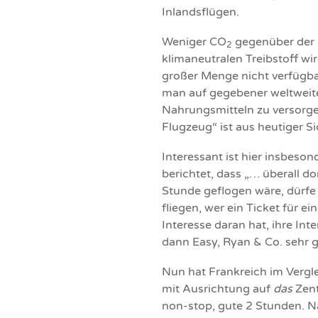
Inlandsflügen.
Weniger CO
gegenüber der I
2
klimaneutralen Treibstoff wir
großer Menge nicht verfügbar
man auf gegebener weltweit
Nahrungsmitteln zu versorgen
Flugzeug“ ist aus heutiger Sic
Interessant ist hier insbeson
berichtet, dass „… überall do
Stunde geflogen wäre, dürfe 
fliegen, wer ein Ticket für e
Interesse daran hat, ihre In
dann Easy, Ryan & Co. sehr g
Nun hat Frankreich im Vergl
mit Ausrichtung auf
das
Zent
non-stop, gute 2 Stunden. N