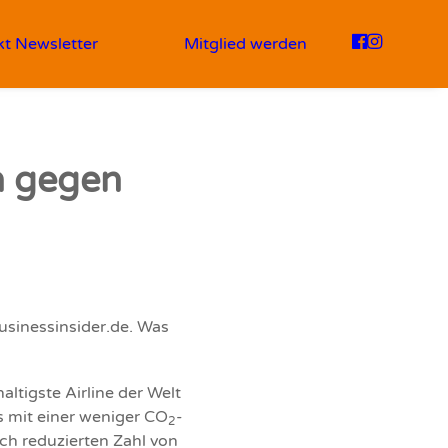
kt
Newsletter
Mitglied werden
n gegen
usinessinsider.de
. Was
altigste Airline der Welt
s mit einer weniger CO
-
2
sch reduzierten Zahl von