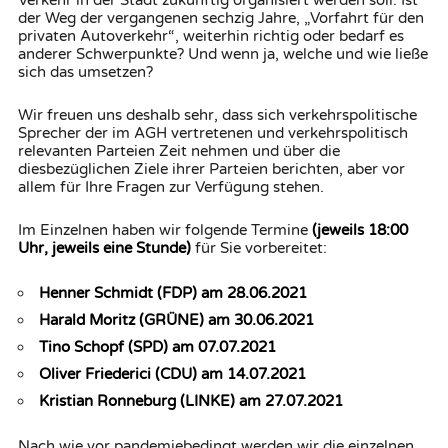
Verkehr in der Stadt zukünftig organisiert werden soll. Ist
der Weg der vergangenen sechzig Jahre, „Vorfahrt für den
privaten Autoverkehr“, weiterhin richtig oder bedarf es
anderer Schwerpunkte? Und wenn ja, welche und wie ließe
sich das umsetzen?
Wir freuen uns deshalb sehr, dass sich verkehrspolitische
Sprecher der im AGH vertretenen und verkehrspolitisch
relevanten Parteien Zeit nehmen und über die
diesbezüglichen Ziele ihrer Parteien berichten, aber vor
allem für Ihre Fragen zur Verfügung stehen.
Im Einzelnen haben wir folgende Termine
(jeweils 18:00
Uhr, jeweils eine Stunde)
für Sie vorbereitet:
Henner Schmidt (FDP) am 28.06.2021
Harald Moritz (GRÜNE) am 30.06.2021
Tino Schopf (SPD) am 07.07.2021
Oliver Friederici (CDU) am 14.07.2021
Kristian Ronneburg (LINKE) am 27.07.2021
Nach wie vor pandemiebedingt werden wir die einzelnen