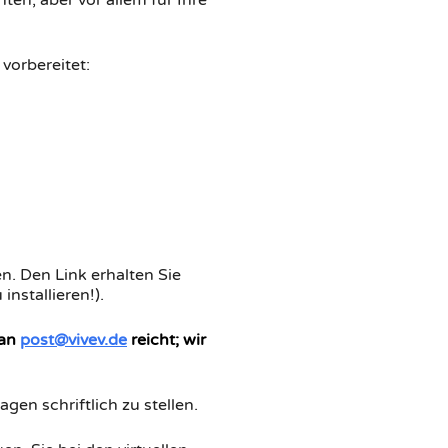
ten, aber vor allem für Ihre
 vorbereitet:
. Den Link erhalten Sie
nstallieren!).
 an
post@vivev.de
reicht; wir
gen schriftlich zu stellen.