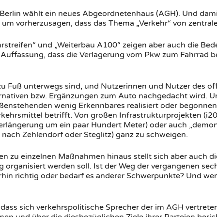
Berlin wählt ein neues Abgeordnetenhaus (AGH). Und dami
 um vorherzusagen, dass das Thema „Verkehr“ von zentrale
rstreifen“ und „Weiterbau A100“ zeigen aber auch die Bede
e Auffassung, dass die Verlagerung vom Pkw zum Fahrrad b
zu Fuß unterwegs sind, und Nutzerinnen und Nutzer des öff
rnativen bzw. Ergänzungen zum Auto nachgedacht wird. Und 
ußenstehenden wenig Erkennbares realisiert oder begonne
ehrsmittel betrifft. Von großen Infrastrukturprojekten (i
rlängerung um ein paar Hundert Meter) oder auch „demons
 nach Zehlendorf oder Steglitz) ganz zu schweigen.
en zu einzelnen Maßnahmen hinaus stellt sich aber auch di
g organisiert werden soll. Ist der Weg der vergangenen sech
rhin richtig oder bedarf es anderer Schwerpunkte? Und wen
 dass sich verkehrspolitische Sprecher der im AGH vertrete