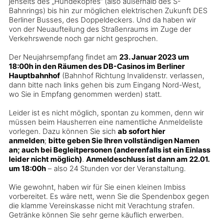
jenseits des „Hundekopfes“ (also außerhalb des S-
Bahnrings) bis hin zur möglichen elektrischen Zukunft DES
Berliner Busses, des Doppeldeckers. Und da haben wir
von der Neuaufteilung des Straßenraums im Zuge der
Verkehrswende noch gar nicht gesprochen.
Der Neujahrsempfang findet am
23. Januar 2023 um
18:00h in den Räumen des DB-Casinos im Berliner
Hauptbahnhof
(Bahnhof Richtung Invalidenstr. verlassen,
dann bitte nach links gehen bis zum Eingang Nord-West,
wo Sie in Empfang genommen werden) statt.
Leider ist es nicht möglich, spontan zu kommen, denn wir
müssen beim Hausherren eine namentliche Anmeldeliste
vorlegen. Dazu können Sie sich
ab sofort hier
anmelden
;
bitte geben Sie Ihren vollständigen Namen
an; auch bei Begleitpersonen (anderenfalls ist ein Einlass
leider nicht möglich)
.
Anmeldeschluss ist dann am 22.01.
um 18:00h
– also 24 Stunden vor der Veranstaltung.
Wie gewohnt, haben wir für Sie einen kleinen Imbiss
vorbereitet. Es wäre nett, wenn Sie die Spendenbox gegen
die klamme Vereinskasse nicht mit Verachtung strafen.
Getränke können Sie sehr gerne käuflich erwerben.